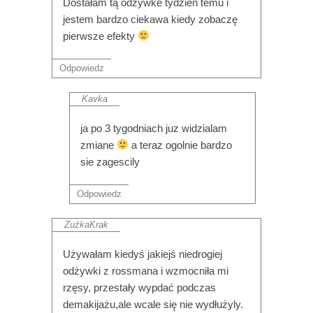
Dostałam tą odżywke tydzień temu i
jestem bardzo ciekawa kiedy zobaczę
pierwsze efekty
Odpowiedz
Kavka
ja po 3 tygodniach juz widzialam
zmiane
a teraz ogolnie bardzo
sie zagescily
Odpowiedz
ZuźkaKrak
Używałam kiedyś jakiejś niedrogiej
odżywki z rossmana i wzmocniła mi
rzęsy, przestały wypdać podczas
demakijażu,ale wcale się nie wydłużyly.