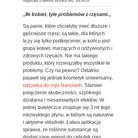
Napisała Ewelina Monka red. BEAUX
„
Ile kobiet, tyle problemów z rzęsami.
„
Są panie, które chciałyby mieć dłuższe i
gęściejsze rzęsy; są takie, dla których
liczy się tylko podkręcenie; w końcu jest
grupa kobiet, marzących o odżywionych i
zdrowych rzęsach. Nie ma takiego
produktu, który rozwiązałby wszystkie te
problemy. Czy na pewno? Ostatnio
pojawił się jednak kosmetyk uniwersalny,
odżywka do rzęs Nanolash
. Stanowi
połączenie skuteczności, szybkiego
działania i niesamowitych efektów. W
jednej buteleczce znajduje się 3 ml tego
niezwykłego płynu, w którym są naturalne
i aktywne składniki. Łatwa aplikacja
sprawia, że roślinne substancje są
dostarczane wprost do cebulek rzęs,