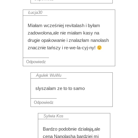
Łucja30
Miałam wcześniej revitalash i byłam
zadowolona,ale nie miałam kasy na
drugie opakowanie i znalazłam nanolash
znacznie tańszy i re-we-la-cyj-ny!
Odpowiedz
Agulek WuWu
slyszalam ze to to samo
Odpowiedz
Sylwia Kos
Bardzo podobnie działają,ale
cena Nanolasha bardziej mi