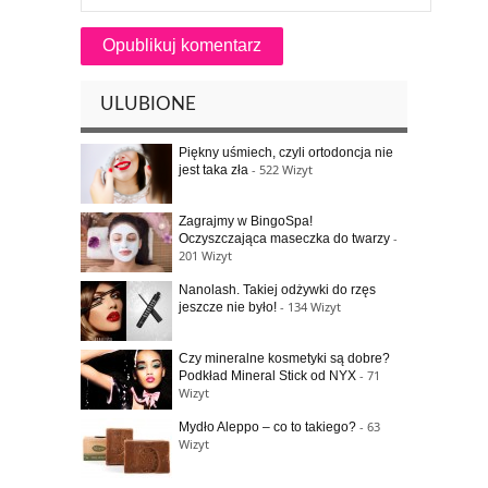
ULUBIONE
Piękny uśmiech, czyli ortodoncja nie
- 522 Wizyt
jest taka zła
Zagrajmy w BingoSpa!
-
Oczyszczająca maseczka do twarzy
201 Wizyt
Nanolash. Takiej odżywki do rzęs
- 134 Wizyt
jeszcze nie było!
Czy mineralne kosmetyki są dobre?
- 71
Podkład Mineral Stick od NYX
Wizyt
- 63
Mydło Aleppo – co to takiego?
Wizyt