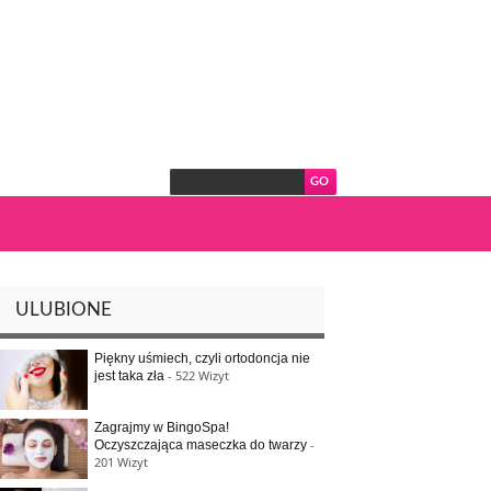
ULUBIONE
Piękny uśmiech, czyli ortodoncja nie
- 522 Wizyt
jest taka zła
Zagrajmy w BingoSpa!
-
Oczyszczająca maseczka do twarzy
201 Wizyt