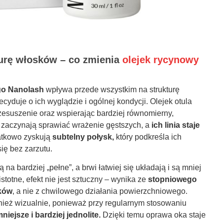
turę włosków – co zmienia
olejek rycynowy
go Nanolash
wpływa przede wszystkim na strukturę
cyduje o ich wyglądzie i ogólnej kondycji. Olejek otula
rzesuszenie oraz wspierając bardziej równomierny,
zaczynają sprawiać wrażenie gęstszych, a
ich linia staje
tkowo zyskują
subtelny połysk,
który podkreśla ich
się bez zarzutu.
na bardziej „pełne”, a brwi łatwiej się układają i są mniej
stotne, efekt nie jest sztuczny – wynika ze
stopniowego
sków
, a nie z chwilowego działania powierzchniowego.
wnież wizualnie, ponieważ przy regularnym stosowaniu
niejsze i bardziej jednolite.
Dzięki temu oprawa oka staje