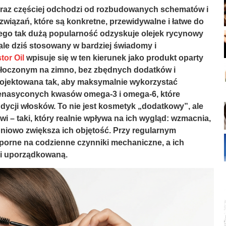
coraz częściej odchodzi od rozbudowanych schematów i
wiązań, które są konkretne, przewidywalne i łatwe do
tego tak dużą popularność odzyskuje olejek rycynowy
, ale dziś stosowany w bardziej świadomy i
or Oil
wpisuje się w ten kierunek jako produkt oparty
tłoczonym na zimno, bez zbędnych dodatków i
rojektowana tak, aby maksymalnie wykorzystać
ienasyconych kwasów omega-3 i omega-6, które
ycji włosków. To nie jest kosmetyk „dodatkowy”, ale
wi – taki, który realnie wpływa na ich wygląd: wzmacnia,
pniowo zwiększa ich objętość. Przy regularnym
dporne na codzienne czynniki mechaniczne, a ich
ą i uporządkowaną.