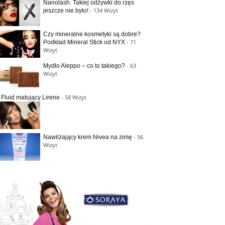
Nanolash. Takiej odżywki do rzęs
- 134 Wizyt
jeszcze nie było!
Czy mineralne kosmetyki są dobre?
- 71
Podkład Mineral Stick od NYX
Wizyt
- 63
Mydło Aleppo – co to takiego?
Wizyt
- 58 Wizyt
Fluid matujący Lirene
- 56
Nawilżający krem Nivea na zimę
Wizyt