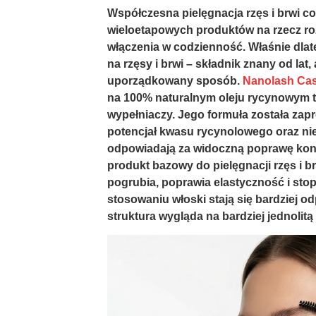
Współczesna pielęgnacja rzęs i brwi 
wieloetapowych produktów na rzecz roz
włączenia w codzienność. Właśnie dla
na rzęsy i brwi – składnik znany od lat
uporządkowany sposób.
Nanolash Cast
na 100% naturalnym oleju rycynowym 
wypełniaczy. Jego formuła została zap
potencjał kwasu rycynolowego oraz n
odpowiadają za widoczną poprawę kond
produkt bazowy do pielęgnacji rzęs i br
pogrubia, poprawia elastyczność i sto
stosowaniu włoski stają się bardziej o
struktura wygląda na bardziej jednolit