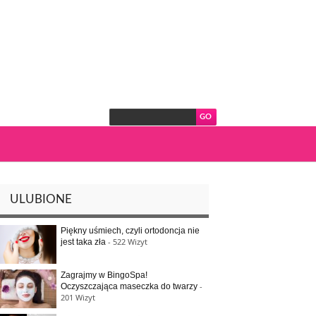
ULUBIONE
Piękny uśmiech, czyli ortodoncja nie
- 522 Wizyt
jest taka zła
Zagrajmy w BingoSpa!
-
Oczyszczająca maseczka do twarzy
201 Wizyt