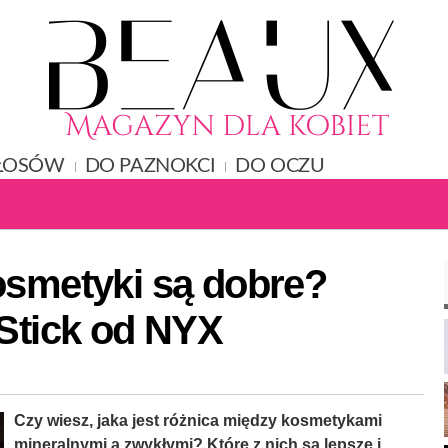
ŁOSÓW
DO PAZNOKCI
DO OCZU
osmetyki są dobre?
 Stick od NYX
Czy wiesz, jaka jest różnica między kosmetykami
mineralnymi a zwykłymi? Które z nich są lepsze i