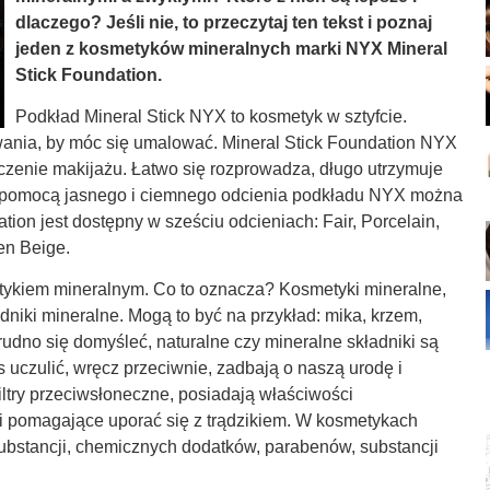
dlaczego? Jeśli nie, to przeczytaj ten tekst i poznaj
jeden z kosmetyków mineralnych marki NYX Mineral
Stick Foundation.
Podkład Mineral Stick NYX to kosmetyk w sztyfcie.
wania, by móc się umalować. Mineral Stick Foundation NYX
czenie makijażu. Łatwo się rozprowadza, długo utrzymuje
. Za pomocą jasnego i ciemnego odcienia podkładu NYX można
ion jest dostępny w sześciu odcieniach: Fair, Porcelain,
en Beige.
tykiem mineralnym. Co to oznacza? Kosmetyki mineralne,
niki mineralne. Mogą to być na przykład: mika, krzem,
trudno się domyśleć, naturalne czy mineralne składniki są
 uczulić, wręcz przeciwnie, zadbają o naszą urodę i
iltry przeciwsłoneczne, posiadają właściwości
i pomagające uporać się z trądzikiem. W kosmetykach
ubstancji, chemicznych dodatków, parabenów, substancji