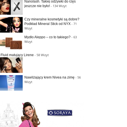
Nanolash. Takiej odżywki do rzęs
- 134 Wizyt
jeszcze nie było!
Czy mineralne kosmetyki są dobre?
- 71
Podkład Mineral Stick od NYX
Wizyt
- 63
Mydło Aleppo – co to takiego?
Wizyt
- 58 Wizyt
Fluid matujący Lirene
- 56
Nawilżający krem Nivea na zimę
Wizyt