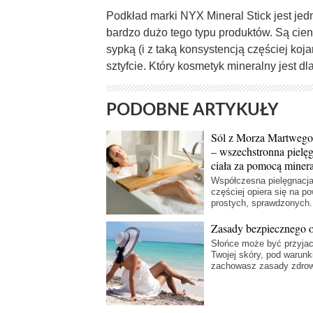
Podkład marki NYX Mineral Stick jest je
bardzo dużo tego typu produktów. Są cieni
sypką (i z taką konsystencją częściej koj
sztyfcie. Który kosmetyk mineralny jest dl
PODOBNE ARTYKUŁY
Sól z Morza Martwego
– wszechstronna pielę
ciała za pomocą miner
Współczesna pielęgnacja
częściej opiera się na p
prostych, sprawdzonych.
Zasady bezpiecznego o
Słońce może być przyja
Twojej skóry, pod warunk
zachowasz zasady zdrow