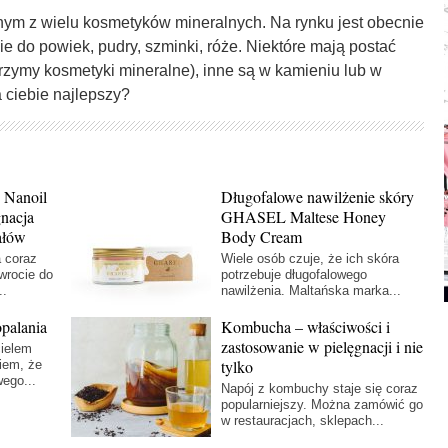
dnym z wielu kosmetyków mineralnych. Na rynku jest obecnie
e do powiek, pudry, szminki, róże. Niektóre mają postać
arzymy kosmetyki mineralne), inne są w kamieniu lub w
a ciebie najlepszy?
 Nanoil
Długofalowe nawilżenie skóry
gnacja
GHASEL Maltese Honey
ałów
Body Cream
 coraz
Wiele osób czuje, że ich skóra
owrocie do
potrzebuje długofalowego
..
nawilżenia. Maltańska marka...
palania
Kombucha – właściwości i
zastosowanie w pielęgnacji i nie
cielem
tylko
iem, że
ego...
Napój z kombuchy staje się coraz
popularniejszy. Można zamówić go
w restauracjach, sklepach...