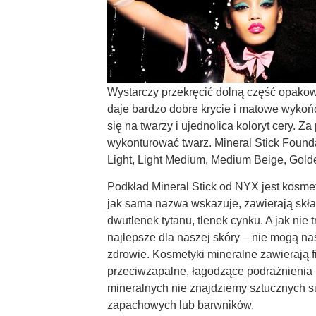
Wystarczy przekręcić dolną część opako
daje bardzo dobre krycie i matowe wykoń
się na twarzy i ujednolica koloryt cery
wykonturować twarz. Mineral Stick Foundat
Light, Light Medium, Medium Beige, Gold
Podkład Mineral Stick od NYX jest kosme
jak sama nazwa wskazuje, zawierają skład
dwutlenek tytanu, tlenek cynku. A jak nie 
najlepsze dla naszej skóry – nie mogą nas
zdrowie. Kosmetyki mineralne zawierają f
przeciwzapalne, łagodzące podrażnienia 
mineralnych nie znajdziemy sztucznych s
zapachowych lub barwników.