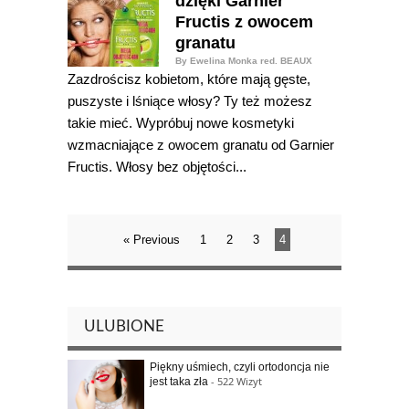
dzięki Garnier
Fructis z owocem
granatu
By Ewelina Monka red. BEAUX
Zazdrościsz kobietom, które mają gęste,
puszyste i lśniące włosy? Ty też możesz
takie mieć. Wypróbuj nowe kosmetyki
wzmacniające z owocem granatu od Garnier
Fructis. Włosy bez objętości...
« Previous
1
2
3
4
ULUBIONE
Piękny uśmiech, czyli ortodoncja nie
- 522 Wizyt
jest taka zła