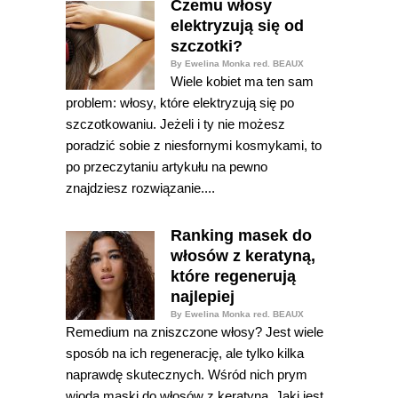
Czemu włosy
elektryzują się od
szczotki?
By Ewelina Monka red. BEAUX
Wiele kobiet ma ten sam
problem: włosy, które elektryzują się po
szczotkowaniu. Jeżeli i ty nie możesz
poradzić sobie z niesfornymi kosmykami, to
po przeczytaniu artykułu na pewno
znajdziesz rozwiązanie....
Ranking masek do
włosów z keratyną,
które regenerują
najlepiej
By Ewelina Monka red. BEAUX
Remedium na zniszczone włosy? Jest wiele
sposób na ich regenerację, ale tylko kilka
naprawdę skutecznych. Wśród nich prym
wiodą maski do włosów z keratyną. Jaki jest