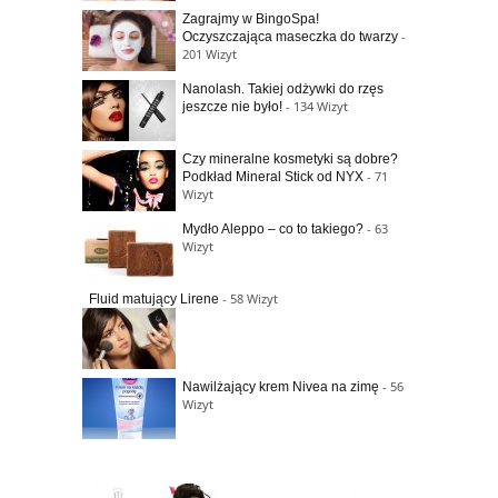
Zagrajmy w BingoSpa!
-
Oczyszczająca maseczka do twarzy
201 Wizyt
Nanolash. Takiej odżywki do rzęs
- 134 Wizyt
jeszcze nie było!
Czy mineralne kosmetyki są dobre?
- 71
Podkład Mineral Stick od NYX
Wizyt
- 63
Mydło Aleppo – co to takiego?
Wizyt
- 58 Wizyt
Fluid matujący Lirene
- 56
Nawilżający krem Nivea na zimę
Wizyt